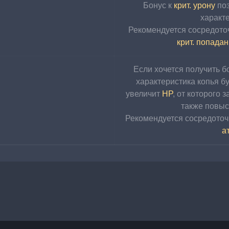
Бонус к 
крит. урону
 по
характе
Рекомендуется сосредоточ
крит. попада
Если хочется получить б
характеристика копья б
увеличит 
HP
, от которого з
также повыс
Рекомендуется сосредоточ
а