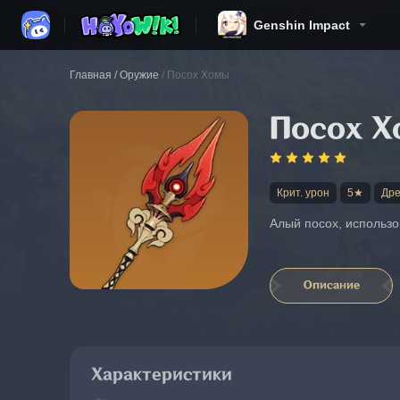
Genshin Impact
Главная
/
Оружие
/
Посох Хомы
Посох 
Крит. урон
5★
Дре
Алый посох, использо
Описание
Характеристики