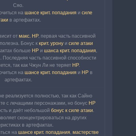
Сяо.
читься на 
шансе крит. попадания
 и 
силе 
таки 
в артефактах.
висит от 
макс. HP
, первая часть пассивной 
полезна. Бонус к 
крит. урону
 и 
силе атаки
актах больше 
HP
 и 
шанса крит. попадания
, 
. Последняя часть пассивной способности 
тся, так как Чжун Ли не теряет 
HP
.
читься на 
шансе крит. попадания
 и 
HP 
в 
артефактах.
е реализуется полностью, так как Сайно 
те с лечащими персонажами, но бонус 
HP
ть и даёт небольшой 
бонус к силе атаки
. 
зволяет сконцентрироваться на других 
ристиках в артефактах.
ться на 
шансе крит. попадания
, 
мастерстве 