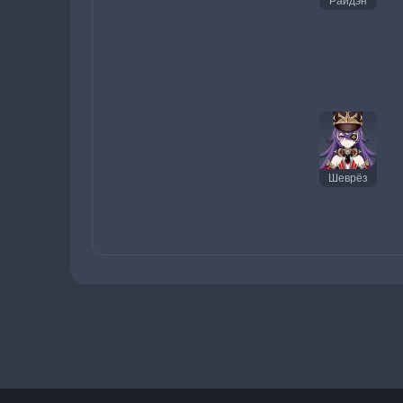
Райдэн
Шеврёз