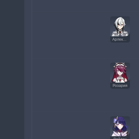
Арлекино
Розария