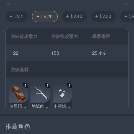
Lv.1
Lv.40
Lv.50
Lv
Lv.20
突破前攻擊力
突破後攻擊力
暴擊傷害
122
153
25.4%
突破素材
5
5
3
漆黑隕鐵的一粒
地脈的舊枝
史萊姆凝液
推薦角色