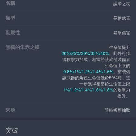
名稱
護摩之杖
類型
長柄武器
副屬性
暴擊傷害
無羈的朱赤之蝶
生命值提升
20%/25%/30%/35%/40%
。此外可獲
得攻擊力加成，相當於該武器裝備者
生命值上限的
0.8%/1%/1.2%/1.4%/1.6%
。當裝備
該武器的角色生命值低於50%時，進
一步獲得相當於生命值上限
1%/1.2%/1.4%/1.6%/1.8%
的攻擊力
提升。
來源
限時祈願抽取
突破