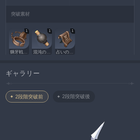
突破素材
1
1
1
獅牙戦士の枷
混沌の装置
占いの絵巻
ギャラリー
2段階突破後
2段階突破前