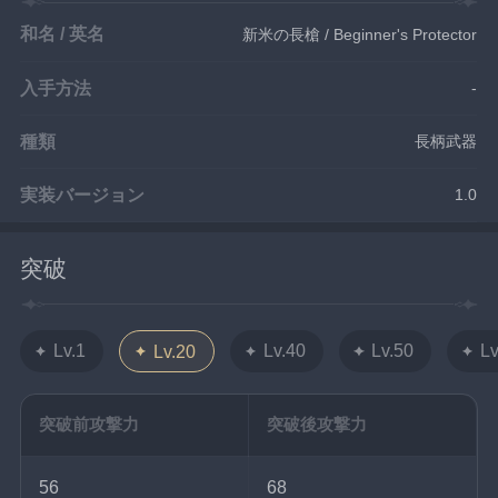
和名 / 英名
新米の長槍 / Beginner's Protector
入手方法
-
種類
長柄武器
実装バージョン
1.0
突破
Lv.1
Lv.40
Lv.50
Lv
Lv.20
突破前攻撃力
突破後攻撃力
56
68