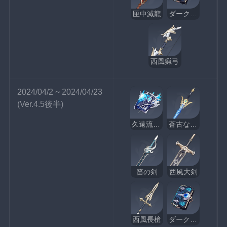
匣中滅龍
ダークアレイの酒と詩
西風猟弓
2024/04/2 ~ 2024/04/23
(Ver.4.5後半)
久遠流転の大典
蒼古なる自由への誓い
笛の剣
西風大剣
西風長槍
ダークアレイの酒と詩