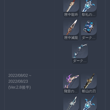
匣中龍吟
祭礼の大剣
匣中滅龍
ダークアレイの酒と詩
ダークアレイの狩人
2022/08/02 ~ 
2022/08/23
(Ver.2.8後半)
飛雷の鳴弦
斬山の刃