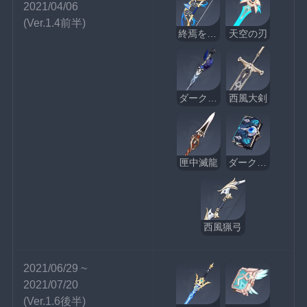
2021/04/06
(Ver.1.4前半)
終焉を嘆く詩
天空の刃
ダークアレイの閃光
西風大剣
匣中滅龍
ダークアレイの酒と詩
西風猟弓
2021/06/29 ~ 
2021/07/20
(Ver.1.6後半)