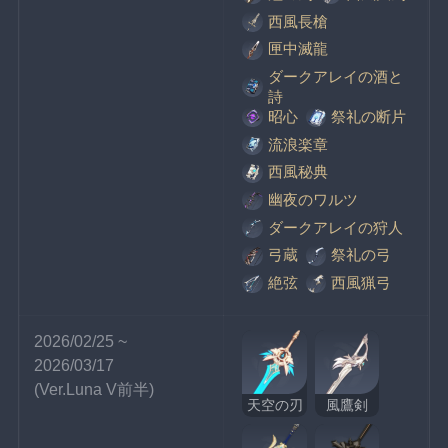
西風長槍
匣中滅龍
ダークアレイの酒と
詩
昭心
祭礼の断片
流浪楽章
西風秘典
幽夜のワルツ
ダークアレイの狩人
弓蔵
祭礼の弓
絶弦
西風猟弓
2026/02/25 ~ 
2026/03/17
(Ver.Luna V前半)
天空の刃
風鷹剣