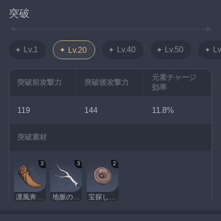
突破
Lv.1
Lv.40
Lv.50
Lv
Lv.20
元素チャージ
突破前攻撃力
突破後攻撃力
効率
119
144
11.8%
突破素材
3
3
2
凛風奔狼の乳歯
地脈の旧枝
宝探しの鴉マーク