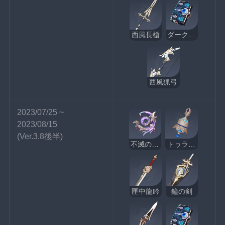
西風長槍
ダークアレイの酒と詩
西風猟弓
2023/07/25 ~ 
2023/08/15
(Ver.3.8後半)
不滅の月華
トゥライトゥーラの記憶
匣中龍吟
鐘の剣