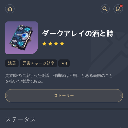
ダークアレイの酒と詩
法器
元素チャージ効率
★4
貴族時代に流行った楽譜、作曲家は不明。とある義賊のこと
を描いた物語である。
ストーリー
ステータス