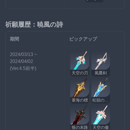
祈願履歴：暁風の詩
期間
ピックアップ
2024/03/13 ~ 
2024/04/02
(Ver.4.5前半)
天空の刃
風鷹剣
葦海の標
松韻の響く頃
狼の末路
天空の傲