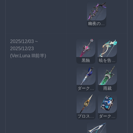
幽夜のワルツ
2025/12/03 ~ 
2025/12/23
(Ver.Luna III前半)
黒蝕
暁を告げる歴史
ダークアレイの閃光
雨裁
プロスペクタードリル
ダークアレイの酒と詩