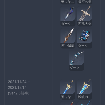
蒼古なる自由への誓い
天空の巻
ダークアレイの閃光
西風大剣
匣中滅龍
ダークアレイの酒と詩
ダークアレイの狩人
2021/11/24 ~ 
2021/12/14
(Ver.2.3前半)
蒼古なる自由への誓い
松韻の響く頃