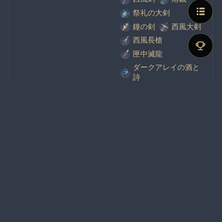
祭礼の大剣
鐘の剣
西風大剣
西風長槍
匣中滅龍
ダークアレイの酒と
詩
昭心
祭礼の断片
流浪楽章
西風秘典
幽夜のワルツ
ダークアレイの狩人
弓蔵
祭礼の弓
絶弦
西風猟弓