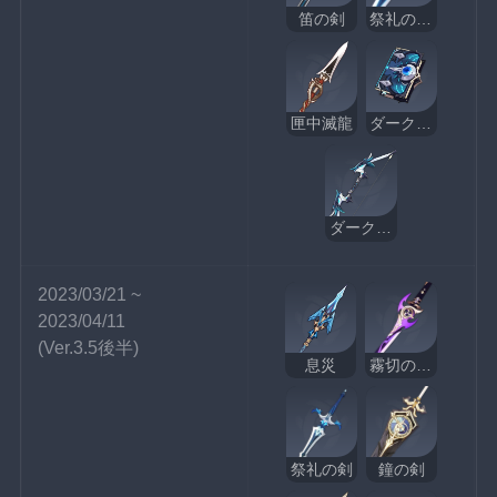
笛の剣
祭礼の大剣
匣中滅龍
ダークアレイの酒と詩
ダークアレイの狩人
2023/03/21 ~ 
2023/04/11
(Ver.3.5後半)
息災
霧切の廻光
祭礼の剣
鐘の剣