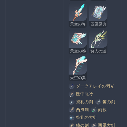
天空の脊
四風原典
天空の巻
狩人の道
天空の翼
ダークアレイの閃光
匣中龍吟
祭礼の剣
笛の剣
西風剣
雨裁
祭礼の大剣
鐘の剣
西風大剣