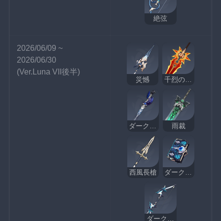
絶弦
2026/06/09 ~ 
2026/06/30
(Ver.Luna VII後半)
災憾
千烈の日輪
ダークアレイの閃光
雨裁
西風長槍
ダークアレイの酒と詩
ダークアレイの狩人