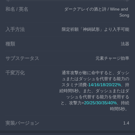
和名 / 英名
ダークアレイの酒と詩 / Wine and 
Song
入手方法
限定祈願「神鋳賦形」より入手可能
種類
法器
サブステータス
元素チャージ効率
千変万化
通常攻撃が敵に命中すると、ダッシ
ュまたはダッシュを代替する能力の
スタミナ消費-
14/16/18/20/22%
、持
続時間5秒。また、ダッシュまたはダ
ッシュを代替する能力を使用する
と、攻撃力+
20/25/30/35/40%
、持続
時間5秒。
実装バージョン
1.4