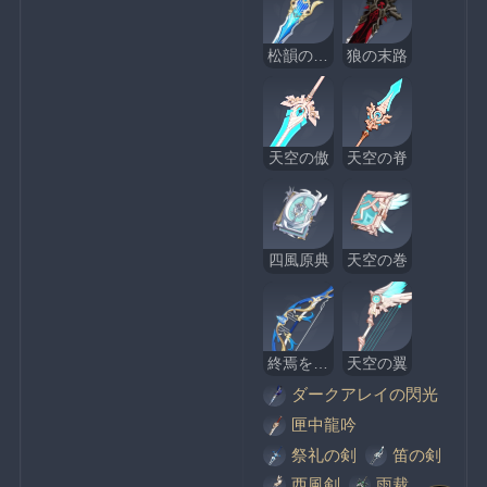
松韻の響く頃
狼の末路
天空の傲
天空の脊
四風原典
天空の巻
終焉を嘆く詩
天空の翼
ダークアレイの閃光
匣中龍吟
祭礼の剣
笛の剣
西風剣
雨裁