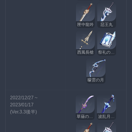
匣中龍吟
惡王丸
西風長槍
祭礼の断片
曚雲の月
2022/12/27 ~ 
2023/01/17
(Ver.3.3後半)
草薙の稲光
波乱月白経津