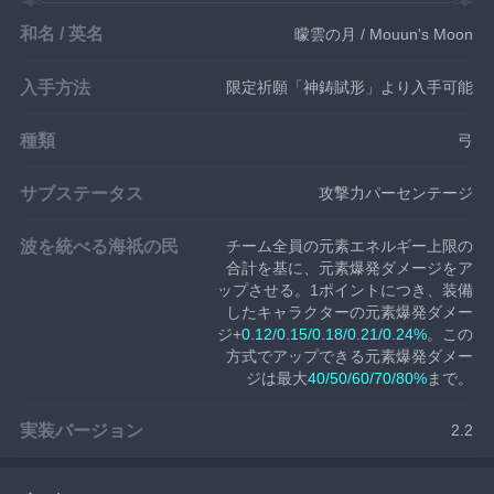
和名 / 英名
曚雲の月 / Mouun's Moon
入手方法
限定祈願「神鋳賦形」より入手可能
種類
弓
サブステータス
攻撃力パーセンテージ
波を統べる海祇の民
チーム全員の元素エネルギー上限の
合計を基に、元素爆発ダメージをア
ップさせる。1ポイントにつき、装備
したキャラクターの元素爆発ダメー
ジ+
0.12/0.15/0.18/0.21/0.24%
。この
方式でアップできる元素爆発ダメー
ジは最大
40/50/60/70/80%
まで。
実装バージョン
2.2