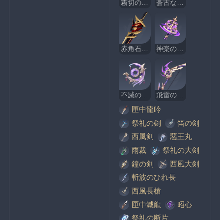
霧切の廻光
蒼古なる自由への誓い
赤角石塵滅砕
神楽の真意
不滅の月華
飛雷の鳴弦
匣中龍吟
祭礼の剣
笛の剣
西風剣
惡王丸
雨裁
祭礼の大剣
鐘の剣
西風大剣
斬波のひれ長
西風長槍
匣中滅龍
昭心
祭礼の断片