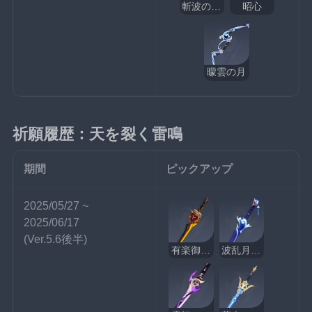
斬波のひれ長
昭心
曚雲の月
祈願履歴：天を裂く雷鳴
期間
ピックアップ
2025/05/27 ~ 
2025/06/17
(Ver.5.6後半)
有楽御簾切
波乱月白経津