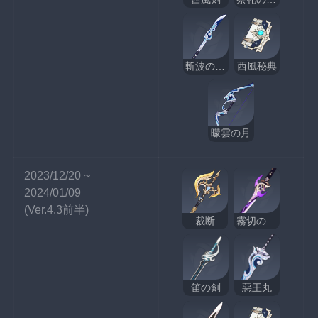
斬波のひれ長
西風秘典
曚雲の月
2023/12/20 ~ 
2024/01/09
(Ver.4.3前半)
裁断
霧切の廻光
笛の剣
惡王丸