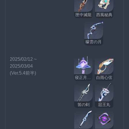
匣中滅龍
西風秘典
曚雲の月
2025/02/12 ~ 
2025/03/04
(Ver.5.4前半)
寝正月の初晴
白雨心弦
笛の剣
惡王丸