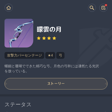
曚雲の月
攻撃力パーセンテージ
★4
弓
螺鈿と珊瑚でできた精巧な弓。月色の弓幹には凄然たる光沢
を放っている。
ストーリー
ステータス