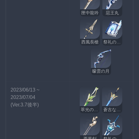
匣中龍吟
惡王丸
西風長槍
祭礼の断片
曚雲の月
2023/06/13 ~ 
2023/07/04
(Ver.3.7後半)
萃光の裁葉
蒼古なる自由への誓い
西風剣
祭礼の大剣