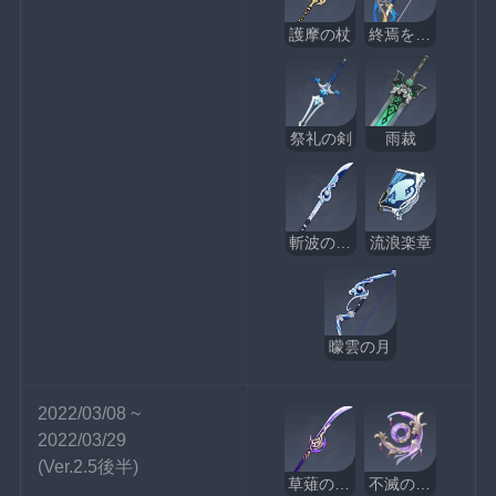
護摩の杖
終焉を嘆く詩
祭礼の剣
雨裁
斬波のひれ長
流浪楽章
曚雲の月
2022/03/08 ~ 
2022/03/29
(Ver.2.5後半)
草薙の稲光
不滅の月華