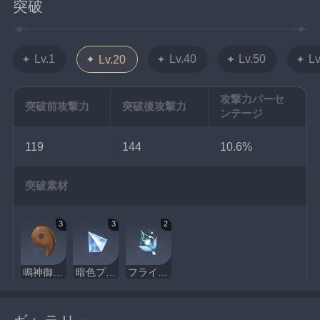
突破
Lv.1
Lv.40
Lv.50
Lv
Lv.20
攻撃力パーセ
突破前攻撃力
突破後攻撃力
ンテージ
119
144
10.6%
突破素材
3
3
2
鳴神御霊の恩恵
暗色プリズム
フライムの乾核