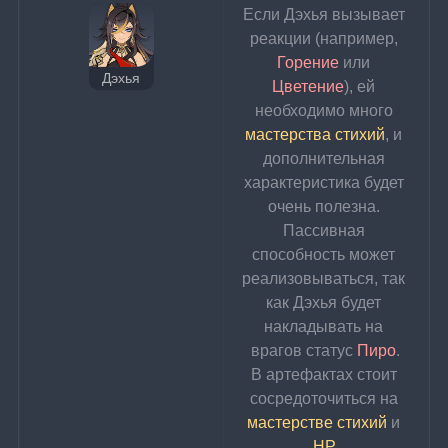
Если Дэхья вызывает 
реакции (например, 
Горение 
или 
Дэхья
Цветение
), ей 
необходимо много 
мастерства стихий
, и 
дополнительная 
характеристика будет 
очень полезна. 
Пассивная 
способность может 
реализовываться, так 
как Дэхья будет 
накладывать на 
врагов статус 
Пиро
.
В артефактах стоит 
сосредоточиться на 
мастерстве стихий
 и 
HP
.