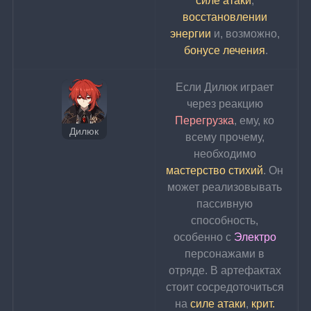
силе атаки
, 
восстановлении 
энергии
 и, возможно, 
бонусе лечения
.
Если Дилюк играет 
через реакцию 
Перегрузка
, ему, ко 
Дилюк
всему прочему, 
необходимо 
мастерство стихий
. Он 
может реализовывать 
пассивную 
способность, 
особенно с 
Электро 
персонажами в 
отряде. В артефактах 
стоит сосредоточиться 
на 
силе атаки
, 
крит. 