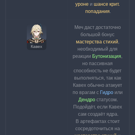
уроне
 и 
шансе крит. 
попадания
.
Меч даст достаточно 
большой бонус
мастерства стихий
, 
Кавех
необходимый для 
реакции 
Бутонизация
, 
но пассивная 
способность не будет 
выполняться, так как 
Кавех обычно атакует 
по врагам с 
Гидро 
или 
Дендро
 статусом.
Подойдёт, если Кавех 
сам создаёт ядра.
В артефактах стоит 
сосредоточиться на 