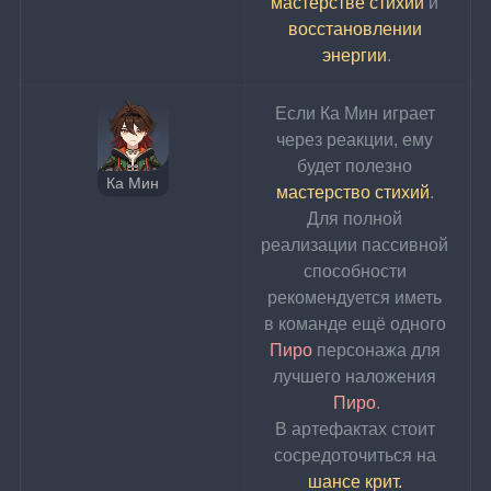
мастерстве стихий
 и 
восстановлении 
энергии
.
Если Ка Мин играет 
через реакции, ему 
будет полезно 
Ка Мин
мастерство стихий
. 
Для полной 
реализации пассивной 
способности 
рекомендуется иметь 
в команде ещё одного 
Пиро 
персонажа для 
лучшего наложения 
Пиро
.
В артефактах стоит 
сосредоточиться на 
шансе крит. 