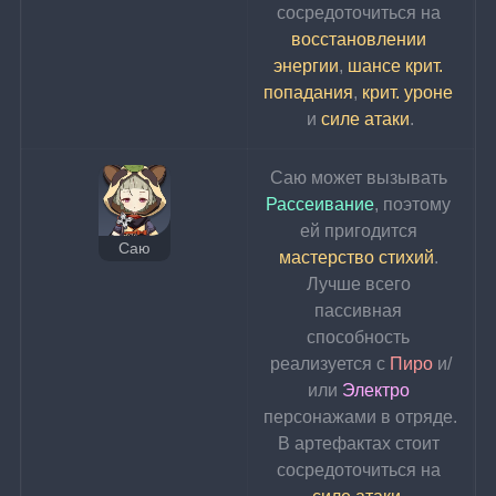
сосредоточиться на 
восстановлении 
энергии
, 
шансе крит. 
попадания
, 
крит. уроне
и 
силе атаки
.
Саю может вызывать 
Рассеивание
, поэтому 
ей пригодится 
Саю
мастерство стихий
. 
Лучше всего 
пассивная 
способность 
реализуется с 
Пиро 
и/
или 
Электро 
персонажами в отряде.
В артефактах стоит 
сосредоточиться на 