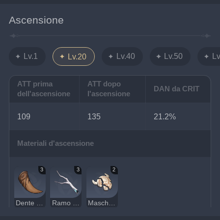
Ascensione
Lv.1
Lv.40
Lv.50
Lv
Lv.20
ATT prima
ATT dopo
DAN da CRIT
dell'ascensione
l'ascensione
109
135
21.2%
Materiali d'ascensione
3
3
2
Dente da latte del Lupo boreale
Ramo geomantico secco
Maschera danneggiata