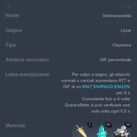
Nome
Ombracandida
Origine
Liyue
Tipo
Claymore
Attributi secondari
DIF percentuale
Lama energizzante
Per colpo a segno, gli attacchi 
normali o caricati aumentano ATT e 
DIF di un 
6%/7,5%/9%/10,5%/12%
per 6 s.
Cumulabile fino a 4 volte.
Quest'effetto si può verificare una 
sola volta ogni 0,5 s.
Materiali
1
50
50