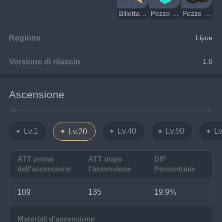
Billetta della Claymore del Nord
Pezzo di Cristallo
Pezzo di ferro bianco
Regione
Liyue
Versione di rilascio
1.0
Ascensione
Lv.1
Lv.40
Lv.50
Lv
Lv.20
ATT prima
ATT dopo
DIF
dell'ascensione
l'ascensione
Percentuale
109
135
19.9%
Materiali d'ascensione