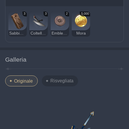
3
3
2
5.000
Sabbie brillanti di Guyun
Coltello sacrificale del cacciatore
Emblema del Cacciatore di tesori
Mora
Galleria
Risvegliata
Originale