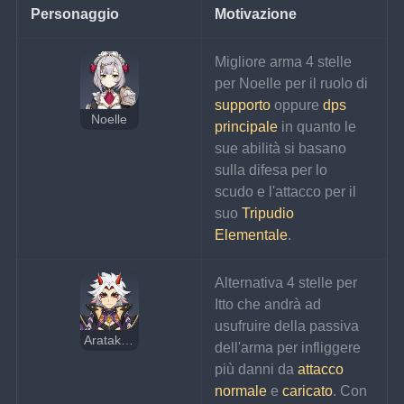
Personaggio
Motivazione
Migliore arma 4 stelle 
per Noelle per il ruolo di 
supporto 
oppure 
dps 
Noelle
principale 
in quanto le 
sue abilità si basano 
sulla difesa per lo 
scudo e l'attacco per il 
suo 
Tripudio 
Elementale
.
Alternativa 4 stelle per 
Itto che andrà ad 
usufruire della passiva 
Arataki Itto
dell'arma per infliggere 
più danni da 
attacco 
normale 
e 
caricato
. Con 