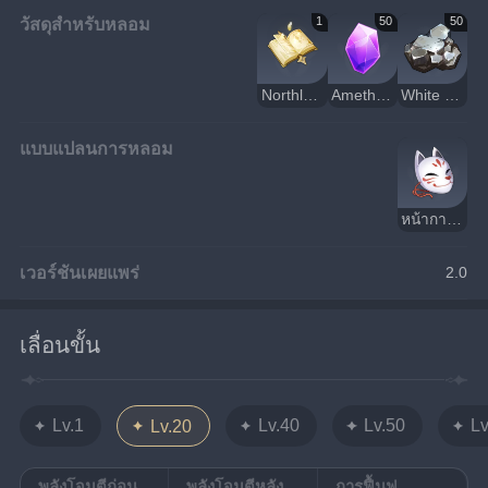
วัสดุสำหรับหลอม
1
50
50
Northlander Catalyst Billet
Amethyst Lump
White Iron Chunk
แบบแปลนการหลอม
หน้ากากผนึกความทรงจำ
เวอร์ชันเผยแพร่
2.0
เลื่อนขั้น
Lv.1
Lv.40
Lv.50
Lv
Lv.20
พลังโจมตีก่อน
พลังโจมตีหลัง
การฟื้นฟู