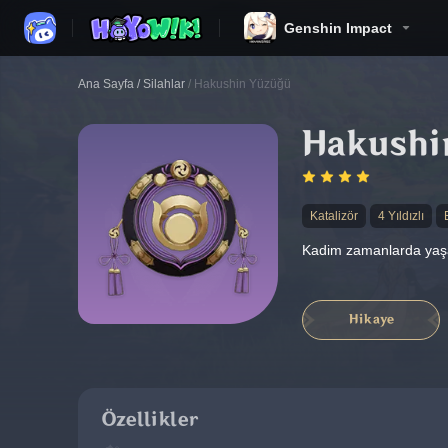
Genshin Impact
Ana Sayfa
/
Silahlar
/
Hakushin Yüzüğü
Hakushi
Katalizör
4 Yıldızlı
Kadim zamanlarda yaşamı
Hikaye
Özellikler