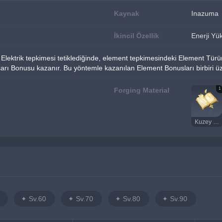
Kaynak
Inazuma
İkincil Özellik
Enerji Yü
 Elektrik tepkimesi tetiklediğinde, element tepkimesindeki Element Türüne
arı Bonusu kazanır. Bu yöntemle kazanılan Element Bonusları birbiri ü
1
Forging Material
Kuzey Diyarı Katalizör Prototipi
Sv.60
Sv.70
Sv.80
Sv.90