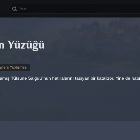
n Yüzüğü
Enerji Yüklemesi
ş “Kitsune Saiguu”nun hatıralarını taşıyan bir katalizör. Yine de hatıra