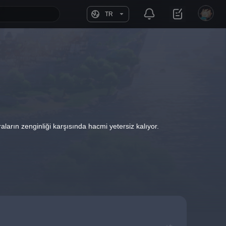
TR
ların zenginliği karşısında hacmi yetersiz kalıyor.