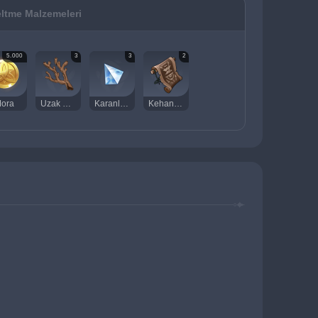
ltme Malzemeleri
5.000
3
3
2
ora
Uzak Denizlerin Mercan Dalı
Karanlık Prizma
Kehanet Parşömeni