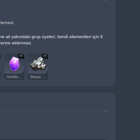
klemesi
 ait yakındaki grup üyeleri, kendi elementleri için 6 
zerine eklenmez.
50
50
Ametist Parçası
Beyaz Demir Parçası