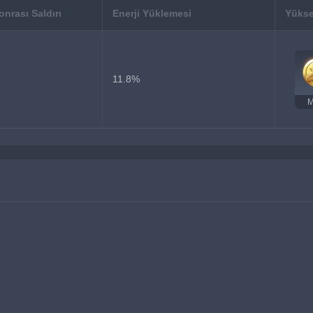
nrası Saldırı
Enerji Yüklemesi
Yükse
11.8%
M