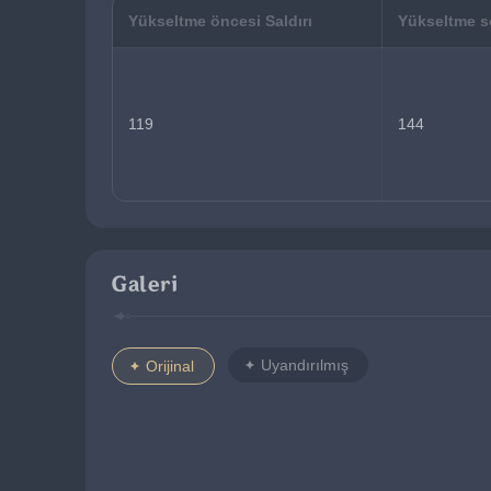
Yükseltme öncesi Saldırı
Yükseltme so
119
144
Galeri
Uyandırılmış
Orijinal