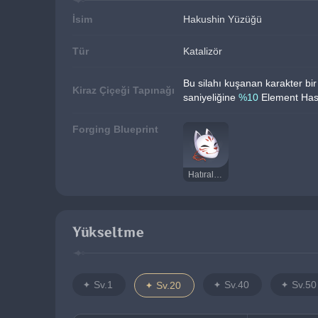
İsim
Hakushin Yüzüğü
Tür
Katalizör
Bu silahı kuşanan karakter bir
Kiraz Çiçeği Tapınağı
saniyeliğine 
%10
 Element Has
Forging Blueprint
Hatıralar Maskesi
Yükseltme
Sv.1
Sv.40
Sv.50
Sv.20