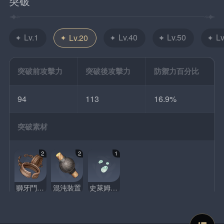
突破
Lv.1
Lv.40
Lv.50
Lv
Lv.20
突破前攻擊力
突破後攻擊力
防禦力百分比
94
113
16.9%
突破素材
2
2
1
獅牙鬥士的枷鎖
混沌裝置
史萊姆凝液