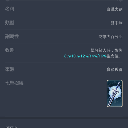
名稱
白鐵大劍
類型
雙手劍
副屬性
防禦力百分比
收割
擊敗敵人時，恢復
8%/10%/12%/14%/16%
生命值。
來源
寶箱獲得
七聖召喚