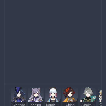
Clorinde
Keqing
Kamisato Ayaka
Chiori
Alhaitham