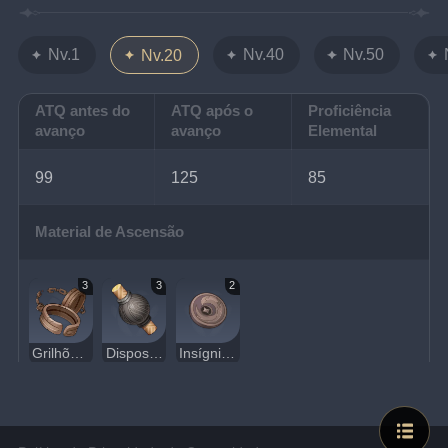
Nv.1
Nv.40
Nv.50
Nv.20
ATQ antes do
ATQ após o
Proficiência
avanço
avanço
Elemental
99
125
85
Material de Ascensão
3
3
2
Grilhões de Dandelion
Dispositivo do Caos
Insígnia dos Ladrões de Tesouro