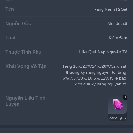
Tên
Răng Nanh Rỉ Sét
Nguồn Gốc
Mondstadt
Loại
Kiếm Đơn
Thuộc Tính Phụ
Hiệu Quả Nạp Nguyên Tố
Khát Vọng Vô Tận
Tăng 16%/20%/24%/28%/32% sát 
thương kỹ năng nguyên tố, tăng 
6%/7.5%/9%/10.5%/12% tỷ lệ bạo 
kích của kỹ năng nguyên tố.
Nguyên Liệu Tinh
1
Luyện
Xương Rồng Mục Nát