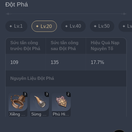
Đột Phá
Lv.1
Lv.40
Lv.50
Lv
Lv.20
Sức tấn công
Sức tấn công
Hiệu Quả Nạp
trước Đột Phá
sau Đột Phá
Nguyên Tố
109
135
17.7%
Nguyên Liệu Đột Phá
3
3
2
Xiềng Xích Đấu Sĩ Nanh Sư Tử
Sừng Nặng
Phù Hiệu Tân Binh