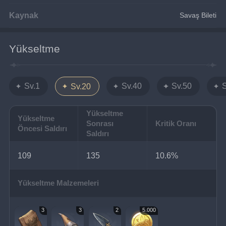
Kaynak
Savaş Bileti
Yükseltme
Sv.1
Sv.40
Sv.50
Sv.20
Yükseltme
Yükseltme
Sonrası
Kritik Oranı
Öncesi Saldırı
Saldırı
109
135
10.6%
Yükseltme Malzemeleri
3
3
2
5.000