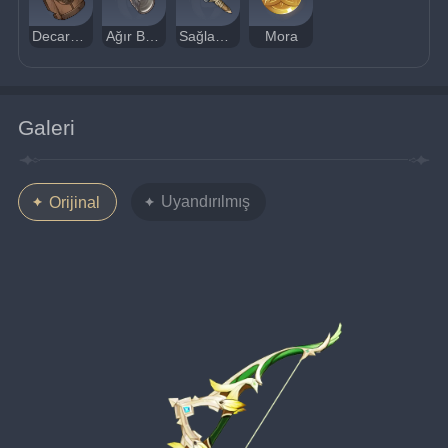
Decarabian'ın Kırık Çinisi
Ağır Boynuz
Sağlam Ok Başı
Mora
Galeri
Uyandırılmış
Orijinal