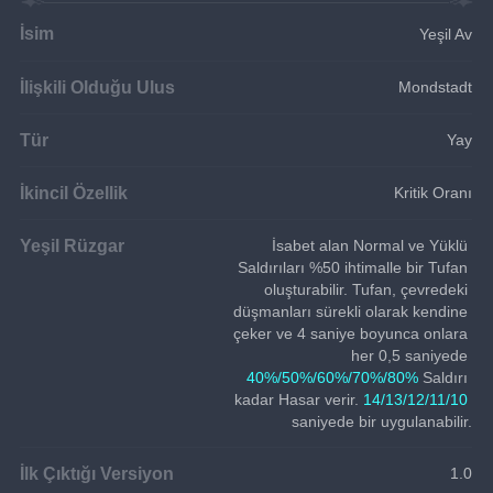
İsim
Yeşil Av
İlişkili Olduğu Ulus
Mondstadt
Tür
Yay
İkincil Özellik
Kritik Oranı
Yeşil Rüzgar
İsabet alan Normal ve Yüklü 
Saldırıları %50 ihtimalle bir Tufan 
oluşturabilir. Tufan, çevredeki 
düşmanları sürekli olarak kendine 
çeker ve 4 saniye boyunca onlara 
her 0,5 saniyede 
40%/50%/60%/70%/80%
 Saldırı 
kadar Hasar verir. 
14/13/12/11/10
saniyede bir uygulanabilir.
İlk Çıktığı Versiyon
1.0