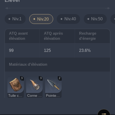
Niv.1
Niv.40
Niv.50
Niv.20
ATQ avant
ATQ après
Recharge
élévation
élévation
d'énergie
99
125
23.6%
Matériaux d'élévation
3
3
2
Tuile cassée de Décarabian
Corne lourde
Pointe de flèche robuste