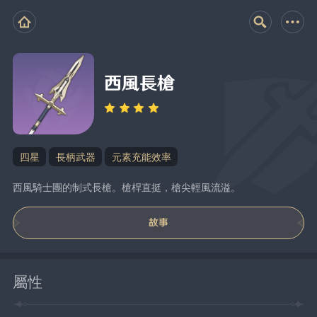
西風長槍
四星
長柄武器
元素充能效率
西風騎士團的制式長槍。槍桿直挺，槍尖輕風流溢。
故事
屬性