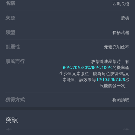
名稱
西風長槍
來源
蒙德
類型
長柄武器
副屬性
元素充能效率
順風而行
攻擊造成暴擊時，有
60%/70%/80%/90%/100%
的機率產
生少量元素微粒，能為角色恢復6點元
素能量。該效果每
12/10.5/9/7.5/6
秒
只能觸發一次。
獲得方式
祈願抽取
突破