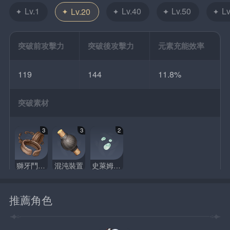
Lv.1
Lv.40
Lv.50
Lv
Lv.20
突破前攻擊力
突破後攻擊力
元素充能效率
119
144
11.8%
突破素材
3
3
2
獅牙鬥士的枷鎖
混沌裝置
史萊姆凝液
推薦角色