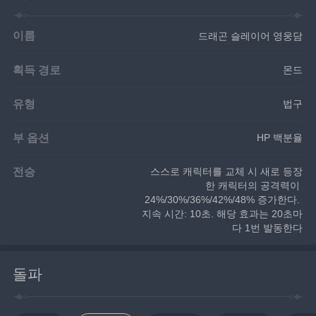
이름
드래곤 슬레이어 영웅담
획득 경로
몬드
유형
법구
부 옵션
HP 백분율
전승
스스로 캐릭터를 교체 시 새로 등장
한 캐릭터의 공격력이 
24%/30%/36%/42%/48% 증가한다. 
지속 시간: 10초. 해당 효과는 20초마
다 1번 발동한다
돌파