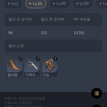
Lv.1
Lv.40
Lv.50
Lv
Lv.20
돌파 전 공격력
돌파 후 공격력
HP 백분율
94
113
13.5%
돌파 소재
2
2
1
칼바람 울프의 젖니
지맥의 낡은 가지
이능 두루마리
커뮤니티 개인정보처리방침
커뮤니티 이용약관