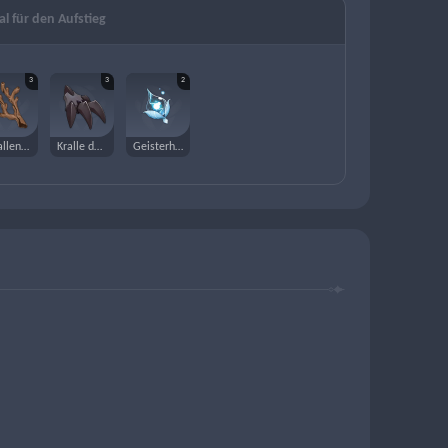
al für den Aufstieg
3
3
2
Korallenzweig eines fernen Meeres
Kralle der versteckten Monster
Geisterhülle