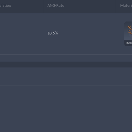
ufstieg
ANG-Rate
Materi
10.6%