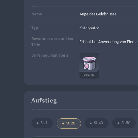
Name
Auge des Gelöbnisses
Typ
Katalysator
Bewohner der dunklen
Erhöht bei Anwendung von Element
Tiefe
Verfeinerungsmaterial
Salbe des Augenlichts
Aufstieg
St.1
St.40
St.50
St.20