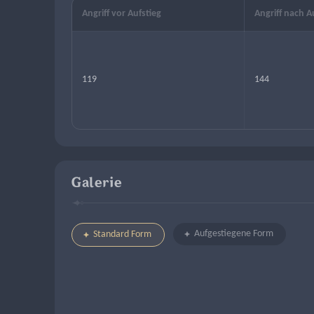
Angriff vor Aufstieg
Angriff nach A
119
144
Galerie
Aufgestiegene Form
Standard Form