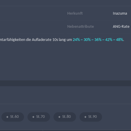
Herkunft
Inazuma
Nebenattribute
ANG-Rate
arfähigkeiten die Aufladerate 10s lang um 
24% ~ 30% ~ 36% ~ 42% ~ 48%
.
St.60
St.70
St.80
St.90