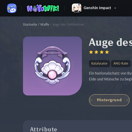
Genshin Impact
Startseite
/
Waffe
/
Auge des Gelöbnisses
Auge de
Katalysator
ANG-Rate
Ein Nationalschatz von B
Eide und Wünsche zu begl
Hintergrund
Attribute