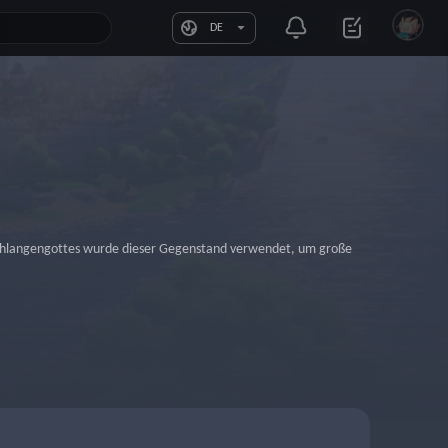
DE
Schlangengottes wurde dieser Gegenstand verwendet, um große 