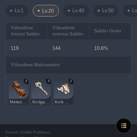
Lv.1
Lv.40
Lv.50
Lv
Lv.20
Yükseltme
Yükseltme
Saldırı Oranı
öncesi Saldırı
sonrası Saldırı
119
144
10.6%
Yükseltme Malzemeleri
3
3
2
Meteor Demiri Tozu
Kırılgan Kemik Parçası
Kırık Maske
Forum Gizlilik Politikası