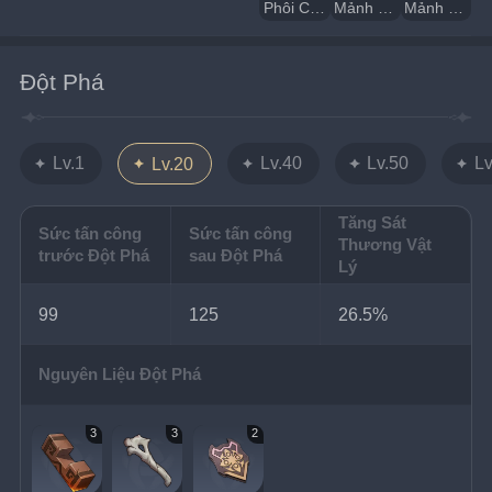
Phôi Cung Bắc Lục
Mảnh Pha Lê
Mảnh Sắt Trắng
Đột Phá
Lv.1
Lv.40
Lv.50
Lv
Lv.20
Tăng Sát
Sức tấn công
Sức tấn công
Thương Vật
trước Đột Phá
sau Đột Phá
Lý
99
125
26.5%
Nguyên Liệu Đột Phá
3
3
2