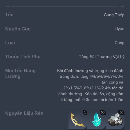
Tên
Cung Thép
Nguồn Gốc
Liyue
Loại
Cung
Thuộc Tính Phụ
Tăng Sát Thương Vật Lý
Mũi Tên Năng
Khi đánh thường và trọng kích đánh 
Lượng
trúng địch, tăng 4%/5%/6%/7%/8% 
tấn công và 
1.2%/1.5%/1.8%/2.1%/2.4% tốc độ 
đánh thường. Kéo dài 6s, cộng dồn 
4 tầng, mỗi 0.3s mới thi triển 1 lần.
Nguyên Liệu Rèn
1
50
50