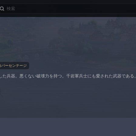
力パーセンテージ
した兵器。悪くない破壊力を持つ。千岩軍兵士にも愛された武器である