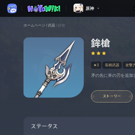
原神
ホームページ
/
武器
/
鉾槍
鉾槍
★3
長柄武器
攻撃
矛の先に斧の刃を追加
ストーリー
ステータス