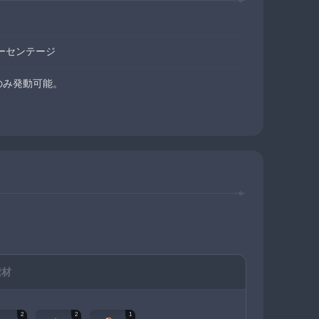
ーセンテージ
のみ発動可能。
素材
2
2
1