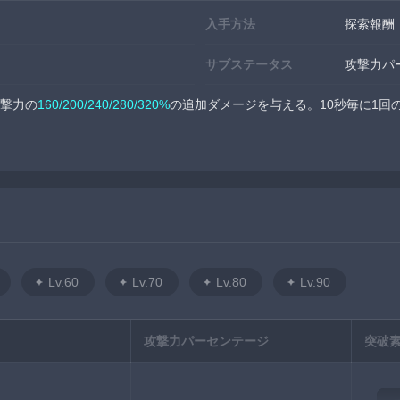
入手方法
探索報酬
サブステータス
攻撃力パ
攻撃力の
160/200/240/280/320%
の追加ダメージを与える。10秒毎に1回
Lv.60
Lv.70
Lv.80
Lv.90
攻撃力パーセンテージ
突破