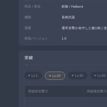
和名 / 英名
鉾槍 / Halberd
種類
長柄武器
過重
通常攻撃が命中した敵1体に
実装バージョン
1.0
突破
Lv.1
Lv.40
Lv.50
Lv.20
突破前攻撃力
突破後攻撃力