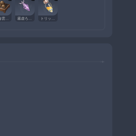
霧海雲間の鉛丹
霧虚ろの花粉
トリックフラワーの蜜