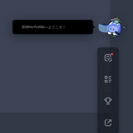
🎉 原神HoYoWikiへようこそ！