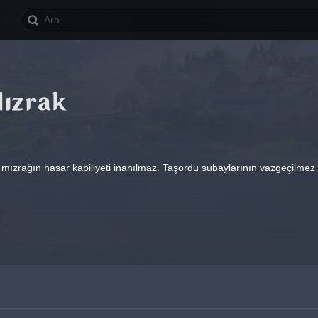
Mızrak
u mızrağın hasar kabiliyeti inanılmaz. Taşordu subaylarının vazgeçilmez s