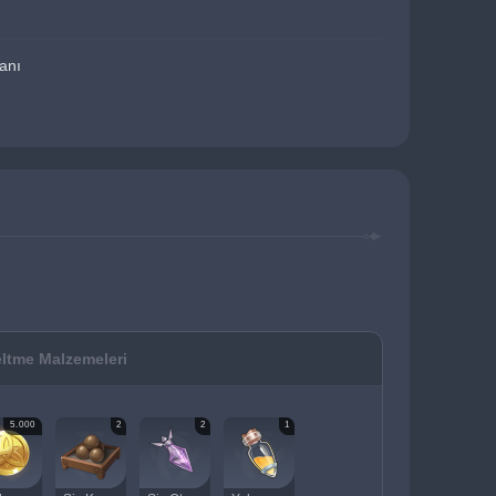
ranı
ltme Malzemeleri
5.000
2
2
1