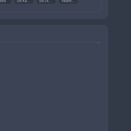
ora
Sis Kaplı Kurşun Cevher
Sis Otu Poleni
Yalancı Çiçek Nektarı