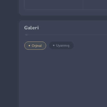
Galeri
Uyanmış
Orjinal