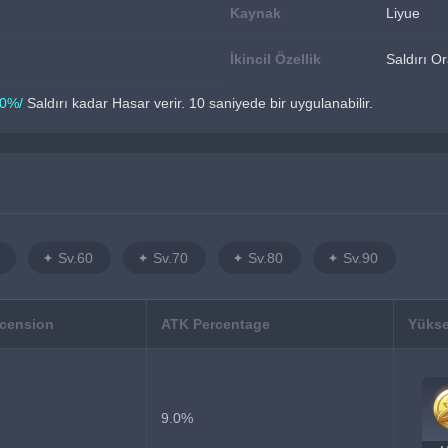
Kaynak
Liyue
İkincil Özellik
Saldırı O
0%/
 Saldırı kadar Hasar verir. 10 saniyede bir uygulanabilir.
Sv.60
Sv.70
Sv.80
Sv.90
scension
ATK Percentage
Yükse
9.0%