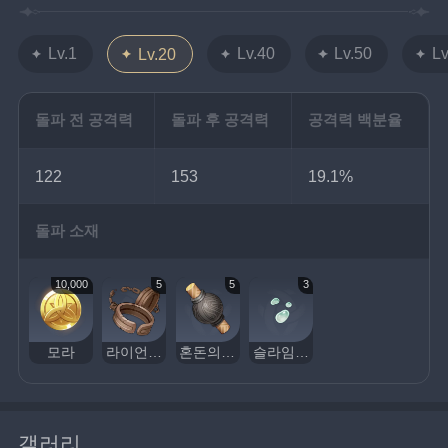
Lv.1
Lv.40
Lv.50
Lv
Lv.20
돌파 전 공격력
돌파 후 공격력
공격력 백분율
122
153
19.1%
돌파 소재
10,000
5
5
3
모라
라이언 투사의 족쇄
혼돈의 장치
슬라임 응축액
갤러리