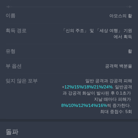
이름
아모스의 활
획득 경로
「신의 주조」 및 「세상 여행」 기원
에서 획득
유형
활
부 옵션
공격력 백분율
잊지 않은 포부
일반 공격과 강공격 피해
+
12%/15%/18%/21%/24%
. 일반공격
과 강공격 화살이 발사된 후 0.1초가 
지날 때마다 피해가 
8%/10%/12%/14%/16%
씩 증가한다. 
최대 중첩수: 5회
돌파