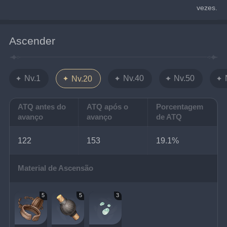
vezes.
Ascender
Nv.1
Nv.40
Nv.50
Nv.20
ATQ antes do
ATQ após o
Porcentagem
avanço
avanço
de ATQ
122
153
19.1%
Material de Ascensão
5
5
3