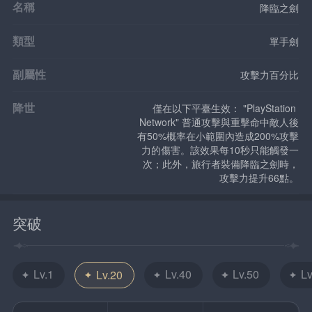
名稱
降臨之劍
類型
單手劍
副屬性
攻擊力百分比
降世
僅在以下平臺生效： "PlayStation 
Network" 普通攻擊與重擊命中敵人後
有50%概率在小範圍內造成200%攻擊
力的傷害。該效果每10秒只能觸發一
次；此外，旅行者裝備降臨之劍時，
攻擊力提升66點。
突破
Lv.1
Lv.40
Lv.50
Lv
Lv.20