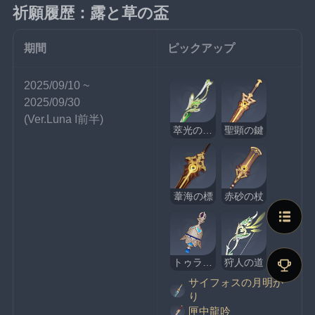
祈願履歴：露と草の盃
期間
ピックアップ
2025/09/10 ~ 
2025/09/30
(Ver.Luna I前半)
萃光の裁葉
聖顕の鍵
葦海の標
赤砂の杖
トゥライトゥーラの記憶
狩人の道
サイフォスの月明か
り
匣中龍吟