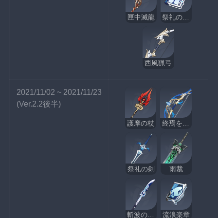
匣中滅龍
祭礼の断片
西風猟弓
2021/11/02 ~ 2021/11/23
(Ver.2.2後半)
護摩の杖
終焉を嘆く詩
祭礼の剣
雨裁
斬波のひれ長
流浪楽章