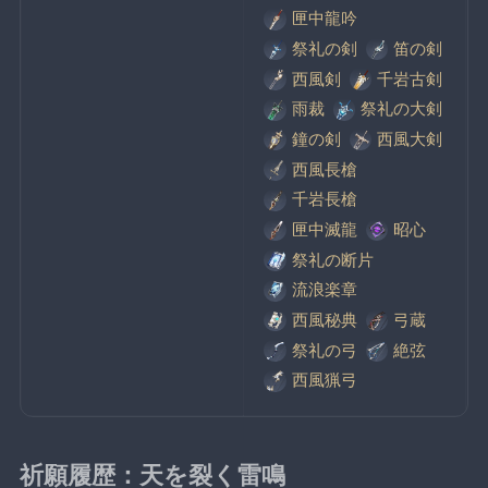
匣中龍吟
祭礼の剣
笛の剣
西風剣
千岩古剣
雨裁
祭礼の大剣
鐘の剣
西風大剣
西風長槍
千岩長槍
匣中滅龍
昭心
祭礼の断片
流浪楽章
西風秘典
弓蔵
祭礼の弓
絶弦
西風猟弓
祈願履歴：天を裂く雷鳴