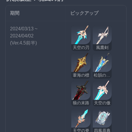
期間
ピックアップ
2024/03/13 ~ 
2024/04/02
(Ver.4.5前半)
天空の刃
風鷹剣
葦海の標
松韻の響く頃
狼の末路
天空の傲
天空の脊
四風原典