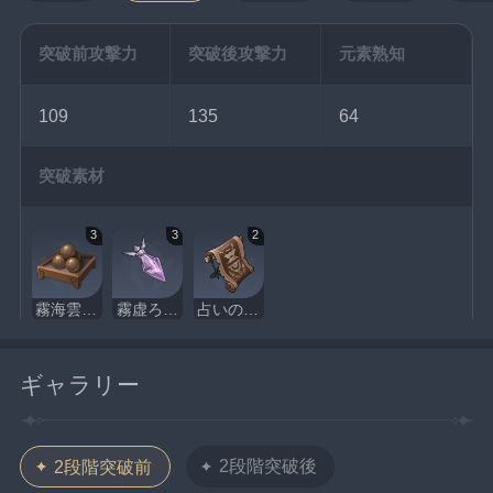
突破前攻撃力
突破後攻撃力
元素熟知
109
135
64
突破素材
3
3
2
霧海雲間の鉛丹
霧虚ろの花粉
占いの絵巻
ギャラリー
2段階突破後
2段階突破前