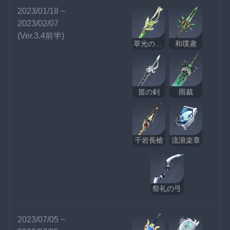
2023/01/18 ~ 
2023/02/07
(Ver.3.4前半)
萃光の裁葉
和璞鳶
笛の剣
雨裁
千岩長槍
流浪楽章
祭礼の弓
2023/07/05 ~ 