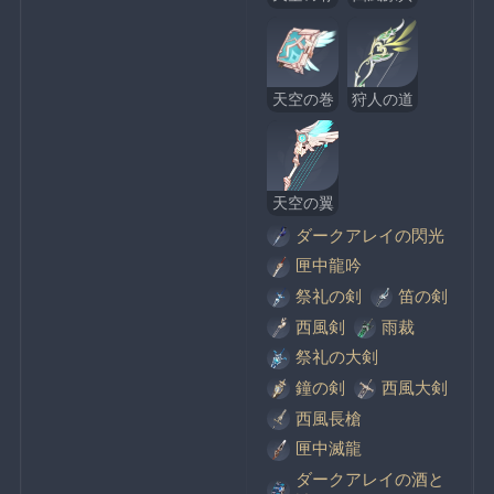
天空の巻
狩人の道
天空の翼
ダークアレイの閃光
匣中龍吟
祭礼の剣
笛の剣
西風剣
雨裁
祭礼の大剣
鐘の剣
西風大剣
西風長槍
匣中滅龍
ダークアレイの酒と