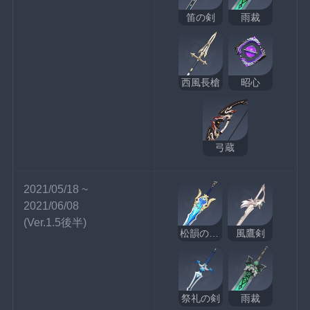
笛の剣
雨裁
西風長槍
昭心
弓蔵
2021/05/18 ~ 
2021/06/08
(Ver.1.5後半)
松韻の響く頃
風鷹剣
祭礼の剣
雨裁