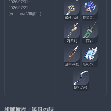
2026/07/01 ~ 
2026/07/21
(Ver.Luna VIII前半)
超越の鍵
祭星者の眺め
西風剣
雨裁
匣中滅龍
祭礼の断片
祭礼の弓
祈願履歴：暁風の詩