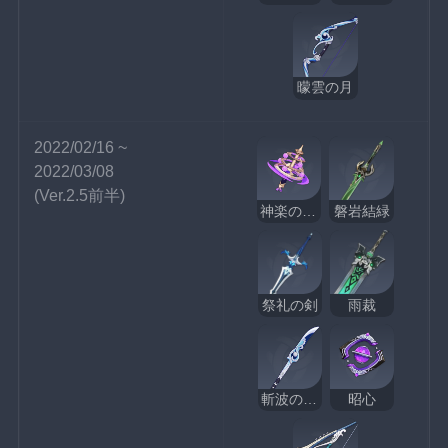
曚雲の月
2022/02/16 ~ 
2022/03/08
(Ver.2.5前半)
神楽の真意
磐岩結緑
祭礼の剣
雨裁
斬波のひれ長
昭心