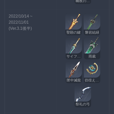
幽夜のワルツ
2022/10/14 ~ 
2022/11/01
(Ver.3.1後半)
聖顕の鍵
磐岩結緑
サイフォスの月明かり
雨裁
匣中滅龍
彷徨える星
祭礼の弓