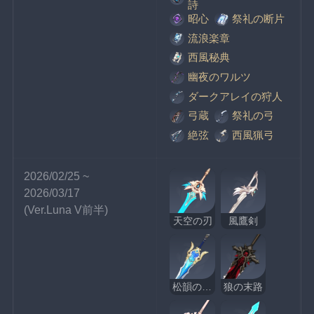
詩
昭心
祭礼の断片
流浪楽章
西風秘典
幽夜のワルツ
ダークアレイの狩人
弓蔵
祭礼の弓
絶弦
西風猟弓
2026/02/25 ~ 
2026/03/17
(Ver.Luna V前半)
天空の刃
風鷹剣
松韻の響く頃
狼の末路