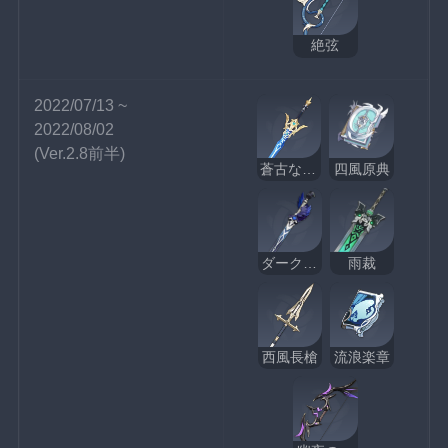
絶弦
2022/07/13 ~ 
2022/08/02
(Ver.2.8前半)
蒼古なる自由への誓い
四風原典
ダークアレイの閃光
雨裁
西風長槍
流浪楽章