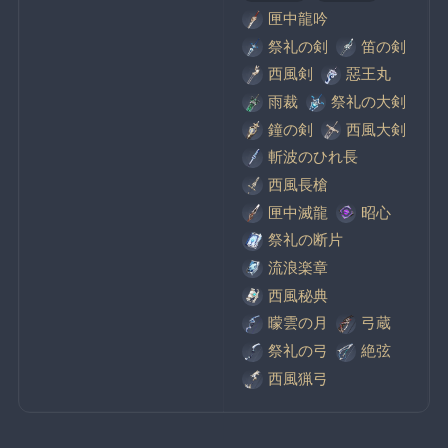
匣中龍吟
祭礼の剣
笛の剣
西風剣
惡王丸
雨裁
祭礼の大剣
鐘の剣
西風大剣
斬波のひれ長
西風長槍
匣中滅龍
昭心
祭礼の断片
流浪楽章
西風秘典
曚雲の月
弓蔵
祭礼の弓
絶弦
西風猟弓