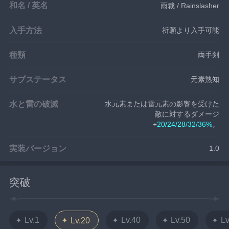
和名 / 英名
雨裁 / Rainslasher
入手方法
祈願より入手可能
種類
両手剣
サブステータス
元素熟知
水と雷の破滅
水元素または雷元素の影響を受けた
敵に対するダメージ
+
20/24/28/32/36%
。
実装バージョン
1.0
突破
Lv.1
Lv.40
Lv.50
Lv
Lv.20