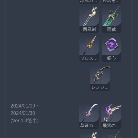
凛流の監視者
終焉を嘆く詩
西風剣
雨裁
プロスペクタードリル
昭心
レンジゲージ
2024/01/09 ~ 
2024/01/30
(Ver.4.3後半)
草薙の稲光
飛雷の鳴弦