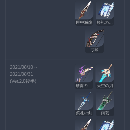
匣中滅龍
祭礼の断片
弓蔵
2021/08/10 ~ 
2021/08/31
(Ver.2.0後半)
飛雷の鳴弦
天空の刃
祭礼の剣
雨裁