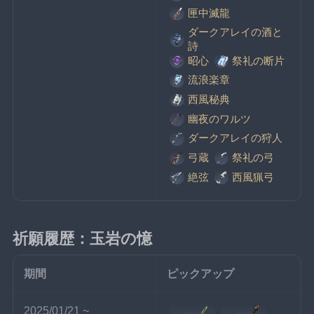
匣中滅龍
ダークアレイの酒と
詩
昭心
祭礼の断片
流浪楽章
西風秘典
幽夜のワルツ
ダークアレイの狩人
弓蔵
祭礼の弓
絶弦
西風猟弓
祈願履歴：玉岩の憶
期間
ピックアップ
2025/01/21 ~ 