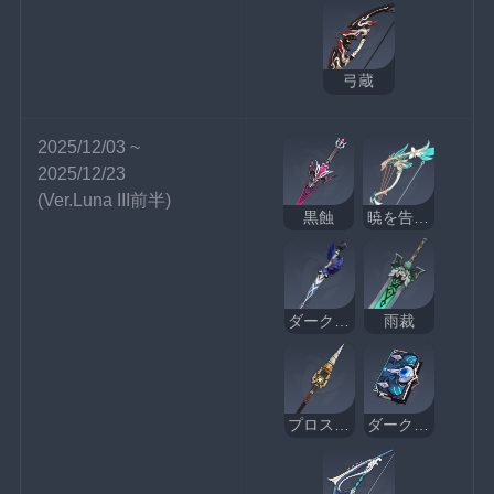
弓蔵
2025/12/03 ~ 
2025/12/23
(Ver.Luna III前半)
黒蝕
暁を告げる歴史
ダークアレイの閃光
雨裁
プロスペクタードリル
ダークアレイの酒と詩