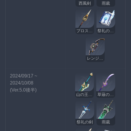
西風剣
雨裁
プロスペクタードリル
祭礼の断片
レンジゲージ
2024/09/17 ~ 
2024/10/08
(Ver.5.0後半)
山の王の長牙
草薙の稲光
祭礼の剣
雨裁