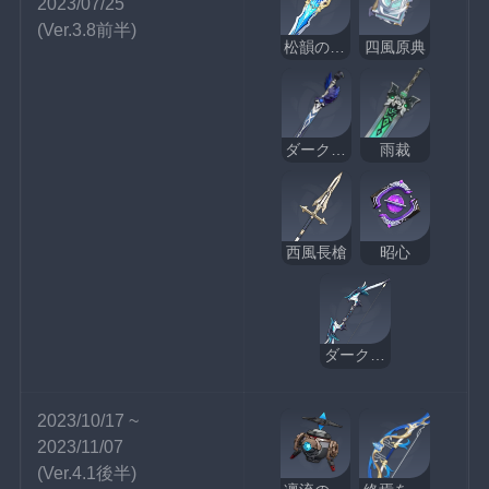
2023/07/25
(Ver.3.8前半)
松韻の響く頃
四風原典
ダークアレイの閃光
雨裁
西風長槍
昭心
ダークアレイの狩人
2023/10/17 ~ 
2023/11/07
(Ver.4.1後半)