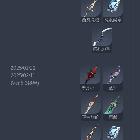
西風長槍
流浪楽章
祭礼の弓
2025/01/21 ~ 
2025/02/11
(Ver.5.3後半)
赤月のシルエット
赦罪
匣中龍吟
雨裁