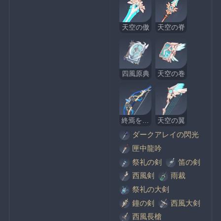
天空の傲
天空の脊
四風原典
天空の巻
終焉を嘆く詩
天空の翼
ダークアレイの閃光
匣中龍吟
祭礼の剣
笛の剣
西風剣
雨裁
祭礼の大剣
鐘の剣
西風大剣
西風長槍