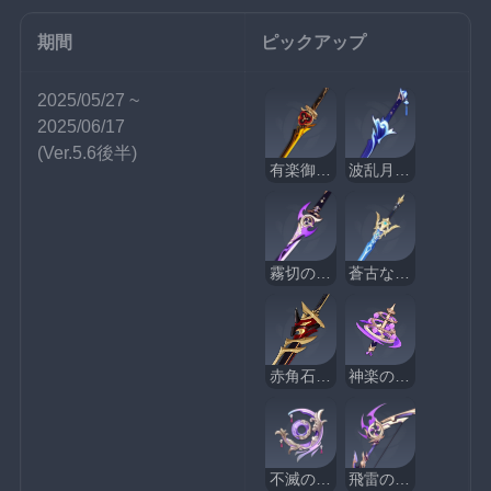
期間
ピックアップ
2025/05/27 ~ 
2025/06/17
(Ver.5.6後半)
有楽御簾切
波乱月白経津
霧切の廻光
蒼古なる自由への誓い
赤角石塵滅砕
神楽の真意
不滅の月華
飛雷の鳴弦