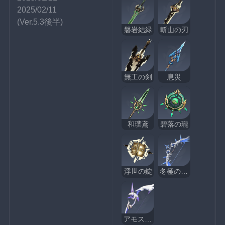
2025/02/11
(Ver.5.3後半)
磐岩結緑
斬山の刃
無工の剣
息災
和璞鳶
碧落の瓏
浮世の錠
冬極の白星
アモスの弓