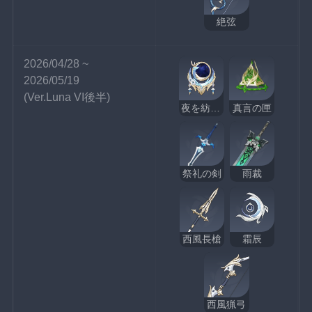
絶弦
2026/04/28 ~ 
2026/05/19
(Ver.Luna VI後半)
夜を紡ぐ天鏡
真言の匣
祭礼の剣
雨裁
西風長槍
霜辰
西風猟弓