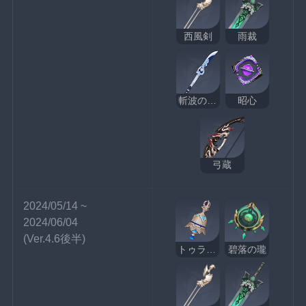
西風剣
雨裁
斬波のひれ長
昭心
弓蔵
2024/05/14 ~ 
2024/06/04
(Ver.4.6後半)
トゥライトゥーラの記憶
碧落の瓏