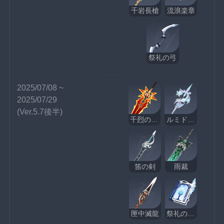
千岩長槍
流浪楽章
祭礼の弓
2025/07/08 ~ 
2025/07/29
(Ver.5.7後半)
千烈の日輪
ルミドゥースの挽歌
笛の剣
雨裁
匣中滅龍
祭礼の断片