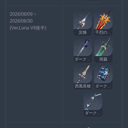
2026/06/09 ~ 
2026/06/30
(Ver.Luna VII後半)
災憾
千烈の日輪
ダークアレイの閃光
雨裁
西風長槍
ダークアレイの酒と詩
ダークアレイの狩人