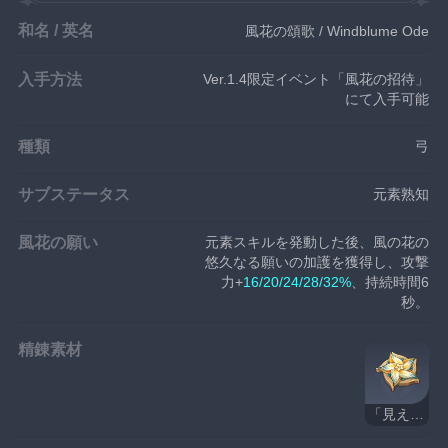
和名 / 英名
風花の頌歌 / Windblume Ode
入手方法
Ver.1.4限定イベント「風花の招待」
にて入手可能
種類
弓
サブステータス
元素熟知
風花の願い
元素スキルを発動した後、風の花の
悠久なる願いの加護を獲得し、攻撃
力+
16/20/24/28/32%
、持続時間6
秒。
精錬素材
「見える風」