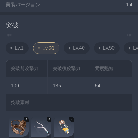
実装バージョン
1.4
突破
Lv.1
Lv.40
Lv.50
Lv
Lv.20
突破前攻撃力
突破後攻撃力
元素熟知
109
135
64
突破素材
3
3
2