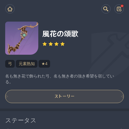
風花の頌歌
弓
元素熟知
★4
名も無き花で飾られた弓、名も無き者の強き希望を宿してい
る。
ストーリー
ステータス