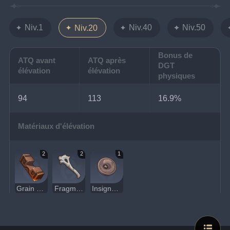
Niv.1
Niv.40
Niv.50
Niv.20
Bonus de
ATQ avant
ATQ après
DGT
élévation
élévation
physiques
94
113
16.9%
Matériaux d'élévation
2
2
1
Grain d'aérosidérite noire
Fragment d'os fragile
Insigne des Pilleurs