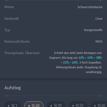
Name
Schwarzsteinlanze
Herkunft
Liyue
Typ
Stangenwaffe
Nebenattribute
KSCH
Triumphaler Übermut
Erhöht den ANG beim Besiegen von 
Gegnern 30s lang um 
12% ~ 15% ~ 18% 
~ 21% ~ 24%
. 3-fach stapelbar, 
Wirkungsdauer jeder Stapelung ist 
unabhängig.
Aufstieg
St.1
St.40
St.50
St.60
St.20