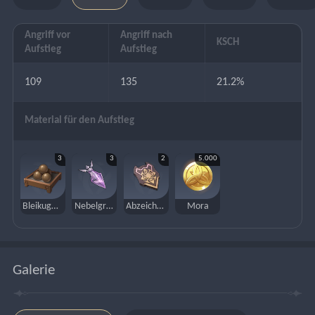
Angriff vor
Angriff nach
KSCH
Aufstieg
Aufstieg
109
135
21.2%
Material für den Aufstieg
3
3
2
5.000
Bleikugeln des Nebelschleiers
Nebelgraspollen
Abzeichen für neue Rekruten
Mora
Galerie