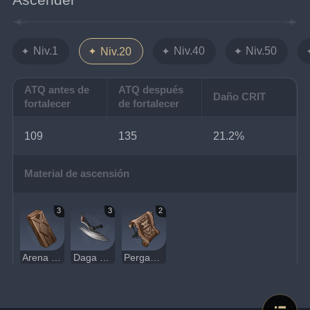
Niv.1
Niv.40
Niv.50
Niv.20
ATQ antes de
ATQ después
Daño CRIT
fortalecer
de fortalecer
109
135
21.2%
Material de ascensión
3
3
2
Arena brillante de Guyun
Daga de cacería
Pergamino guía