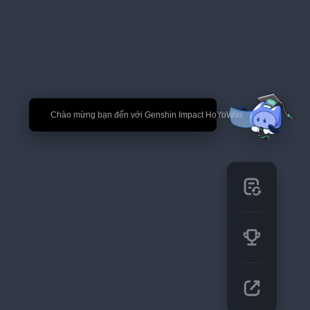
🎉 Chào mừng bạn đến với Genshin Impact HoYoWiki