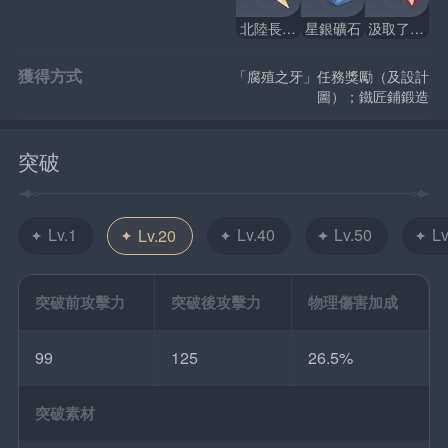
北陸長柄武器原胚
星銀礦石
汲取了生命力的龍牙
獲得方式
「腐殖之牙」任務獎勵（及設計
圖）；鐵匠鋪鍛造
突破
Lv.1
Lv.40
Lv.50
Lv
Lv.20
突破前攻擊力
突破後攻擊力
物理傷害加成
99
125
26.5%
突破素材