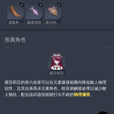
3
3
2
凜風奔狼的始齔
霧虛花粉
新兵的徽記
推薦角色
蘿莎莉亞
羅莎莉亞的第六命座可以在元素爆發範圍內降低敵人物理
抗性，且其自身爲冰元素角色，較容易觸發超導以減少敵
人物抗，配合該武器技能能打出不錯的
物理傷害
。