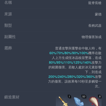
名稱
龍脊長槍
來源
蒙德
類型
長柄武器
副屬性
物理傷害加成
霜葬
普通攻擊與重擊命中敵人時，有
60%/70%/80%/90%/100%
機率在敵
人上方生成恆冰晶核並墜落，造成
80%/95%/110%/125%/140%
攻擊力
的範圍傷害。若敵人處於冰元素影響
下，則造成
200%/240%/280%/320%/360%
攻擊
力的傷害。該效果每10秒至多觸發一
次。
鍛造素材
1
50
8