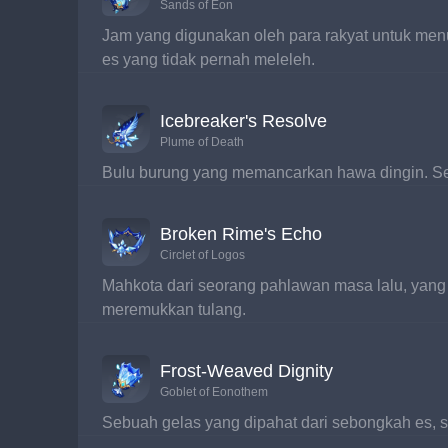
Sands of Eon
Jam yang digunakan oleh para rakyat untuk menu
es yang tidak pernah meleleh.
Icebreaker's Resolve
Plume of Death
Bulu burung yang memancarkan hawa dingin. Sen
Broken Rime's Echo
Circlet of Logos
Mahkota dari seorang pahlawan masa lalu, yang
meremukkan tulang.
Frost-Weaved Dignity
Goblet of Eonothem
Sebuah gelas yang dipahat dari sebongkah es,