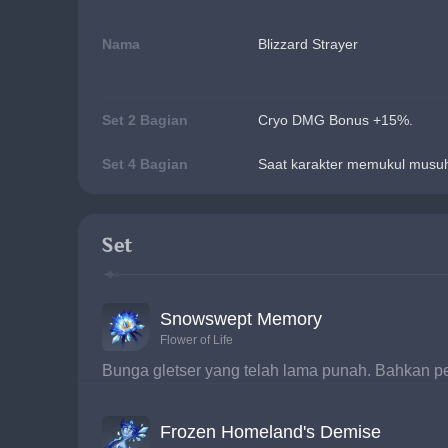
Nama
Blizzard Strayer
Set 2 Bagian
Cryo DMG Bonus +15%.
Set 4 Bagian
Saat karakter memukul musuh
Set
Snowswept Memory
Flower of Life
Bunga gletser yang telah lama punah. Bahkan p
Frozen Homeland's Demise