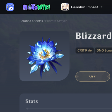
Genshin Impact
Beranda
/
Artefak
/
Blizzard Strayer
Blizzard
CRIT Rate
DMG Bonu
Kisah
Stats