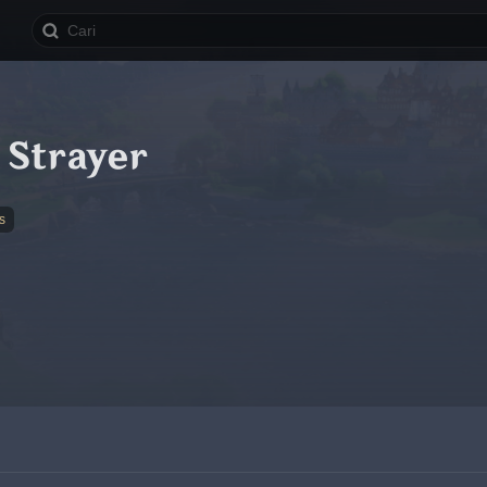
 Strayer
s