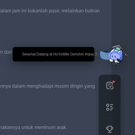
lam jam ini bukanlah pasir, melainkan butiran 
 dari gunung salju ke dalam kulitmu.
🎉 Selamat Datang di HoYoWiki Genshin Impact!
niannya dalam menghadapi musim dingin yang 
unakannya untuk meminum arak.