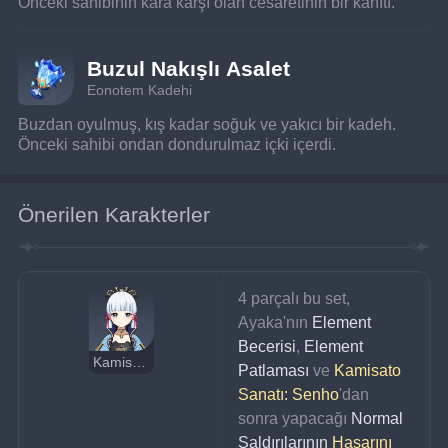
Önceki sahibinin kara karşı olan cesaretinin bir kanıtı.
Buzul Nakışlı Asalet
Eonotem Kadehi
Buzdan oyulmuş, kış kadar soğuk ve yakıcı bir kadeh. 
Önceki sahibi ondan dondurulmaz içki içerdi.
Önerilen Karakterler
4 parçalı bu set, 
Ayaka'nın 
Element 
Becerisi
, 
Element 
Kamisato Ayaka
Patlaması
 ve 
Kamisato 
Sanatı: Senho
'dan 
sonra yapacağı 
Normal 
Saldırılarının
Hasarını