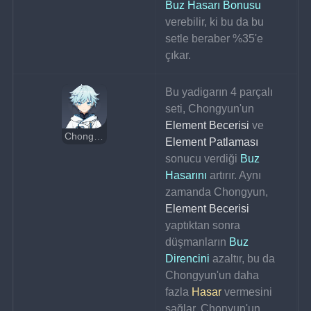
Buz Hasarı Bonusu
verebilir, ki bu da bu 
setle beraber %35'e 
çıkar.
Bu yadigarın 4 parçalı 
seti, Chongyun'un 
Element Becerisi
 ve 
Chongyun
Element Patlaması
sonucu verdiği 
Buz 
Hasarını
 artırır. Aynı 
zamanda Chongyun, 
Element Becerisi
yaptıktan sonra 
düşmanların 
Buz 
Direncini
 azaltır, bu da 
Chongyun'un daha 
fazla 
Hasar
 vermesini 
sağlar. Chonyun'un 