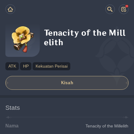
Tenacity of the Mill
elith
ATK
HP
Kekuatan Perisai
Kisah
Stats
Nama
Tenacity of the Millelith