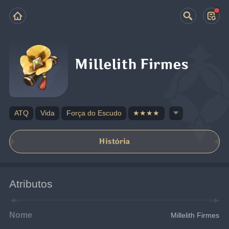
Millelith Firmes
ATQ
Vida
Força do Escudo
★★★★
História
Atributos
Nome
Millelith Firmes