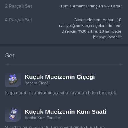
2 Parçalı Set
Tüm Element Dirençleri %20 artar.
4 Parçalı Set
Alınan element Hasarı, 10 
saniyeliğine karşılık gelen Element 
Direncini %30 artırır. 10 saniyede 
bir uygulanabilir.
Set
Küçük Mucizenin Çiçeği
Yaşam Çiçeği
Işığa doğru uzanıyormuşçasına kayadan biten bir çiçek.
Küçük Mucizenin Kum Saati
Kadim Kum Taneleri
Sıradan bir kum saati. Ters çevirdiğinde kuru kum 