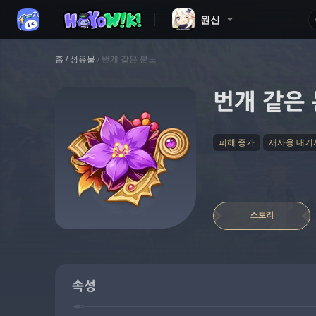
원신
홈
/
성유물
/
번개 같은 분노
번개 같은
피해 증가
재사용 대기
스토리
속성