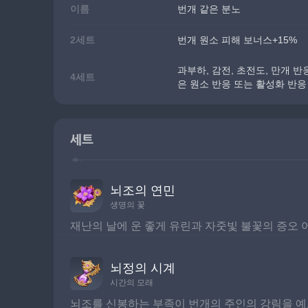
이름
번개 같은 분노
2세트
번개 원소 피해 보너스+15%
과부하, 감전, 초전도, 만개 반
4세트
은 원소 반응 또는 활성화 반응
세트
뇌조의 연민
생명의 꽃
재난의 날에 운 좋게 유린과 자줏빛 불꽃의 증오 
뇌정의 시계
시간의 모래
뇌조를 신봉하는 부족이 번개의 주인의 강림을 