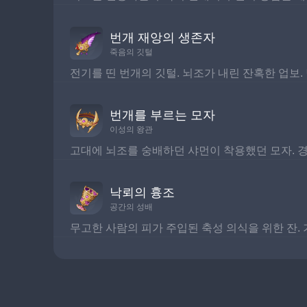
번개 재앙의 생존자
죽음의 깃털
전기를 띤 번개의 깃털. 뇌조가 내린 잔혹한 업보
번개를 부르는 모자
이성의 왕관
고대에 뇌조를 숭배하던 샤먼이 착용했던 모자. 
낙뢰의 흉조
공간의 성배
무고한 사람의 피가 주입된 축성 의식을 위한 잔.