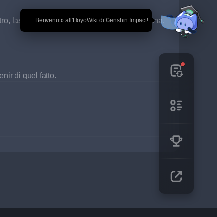
stro, lasciando cadere questa piuma portafortuna.
🎉 Benvenuto all'HoyoWiki di Genshin Impact!
nir di quel fatto.