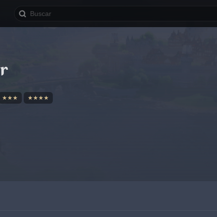
r
★★★
★★★★