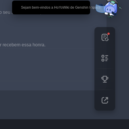
🎉 Sejam bem-vindos a HoYoWiki de Genshin Impact!
o seu alcance o tempo todo.
or recebem essa honra.