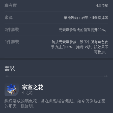
稀有度
4星/5星
來源
華池岩岫：岩牢I~Ⅲ機率掉落
2件套裝
元素爆發造成的傷害提升20%。
4件套裝
施放元素爆發後，隊伍中所有角色攻
擊力提升20%，持續12秒。該效果不
可疊加。
套裝
宗室之花
生之花
綢緞製成的璃色花，常在典雅場合佩戴。如今仍像被拋棄
的那天一樣鮮明。