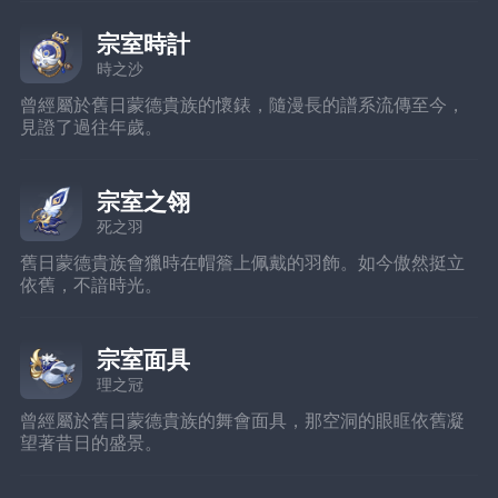
宗室時計
時之沙
曾經屬於舊日蒙德貴族的懷錶，隨漫長的譜系流傳至今，
見證了過往年歲。
宗室之翎
死之羽
舊日蒙德貴族會獵時在帽簷上佩戴的羽飾。如今傲然挺立
依舊，不諳時光。
宗室面具
理之冠
曾經屬於舊日蒙德貴族的舞會面具，那空洞的眼眶依舊凝
望著昔日的盛景。