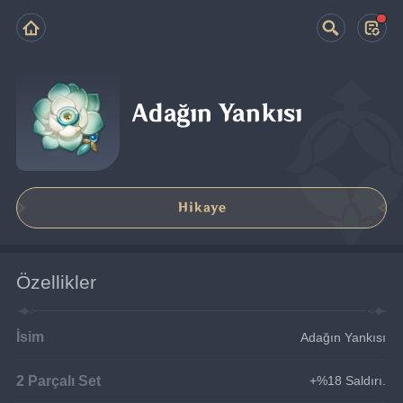
Adağın Yankısı
Hikaye
Özellikler
İsim
Adağın Yankısı
2 Parçalı Set
+%18 Saldırı.