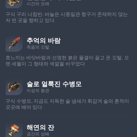
시간의 모래
구식 구리 나침반. 바늘은 시종일관 항구가 존재하지 않는 
저 먼 곳을 향하고 있다
추억의 바람
죽음의 깃털
흐느끼는 바닷바람과 선명한 붉은 물결이 끌고 온 깃털. 오
랜 세월이 그 형태와 색깔을 바꾸었다
술로 얼룩진 수병모
이성의 왕관
구식 수병모, 지금도 지독한 술 냄새가 휘감겨 술의 흔적이 
곳곳에 배어 있다
해연의 잔
공간의 성배