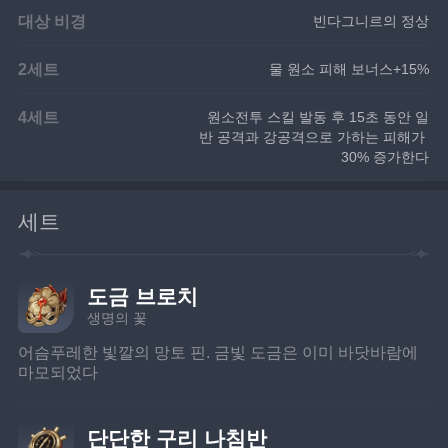
대상 비경
빈다그니르의 정상
2세트
물 원소 피해 보너스+15%
4세트
원소전투 스킬 발동 후 15초 동안 일
반 공격과 강공격으로 가하는 피해가 
30% 증가한다
세트
도금 브로치
생명의 꽃
어슴푸레한 빛깔의 망토 핀. 금빛 도금은 이미 바닷바람에 
마모되었다
단단한 구리 나침반