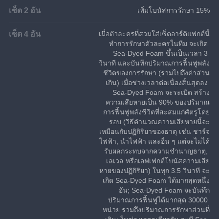
เซ็ต 2 อัน
เพิ่มโบนัสการรักษา 15%
เซ็ต 4 อัน
เมื่อตัวละครที่สวมใส่เซ็ตอาร์ติแฟกต์นี้
ทำการรักษาตัวละครในทีม จะเกิด 
Sea-Dyed Foam ขึ้นเป็นเวลา 3 
วินาที และบันทึกปริมาณการฟื้นฟูพลัง
ชีวิตของการรักษา (รวมไปถึงค่าส่วน
เกิน) เมื่อช่วงเวลาต่อเนื่องสิ้นสุดลง 
Sea-Dyed Foam จะระเบิด สร้าง
ความเสียหายเป็น 90% ของปริมาณ
การฟื้นฟูพลังชีวิตที่สะสมแก่ศัตรูโดย
รอบ (วิธีคำนวณความเสียหายนี้จะ
เหมือนกับปฏิกิริยาของธาตุ เช่น ชาร์จ
ไฟฟ้า, นำไฟฟ้า และอื่น ๆ แต่จะไม่ได้
รับผลกระทบจากความชำนาญธาตุ, 
เลเวล หรือเอฟเฟกต์โบนัสความเสีย
หายของปฏิกิริยา) ในทุก 3.5 วินาที จะ
เกิด Sea-Dyed Foam ได้มากสุดหนึ่ง
อัน; Sea-Dyed Foam จะบันทึก
ปริมาณการฟื้นฟูได้มากสุด 30000 
หน่วย รวมถึงปริมาณการรักษาส่วนที่