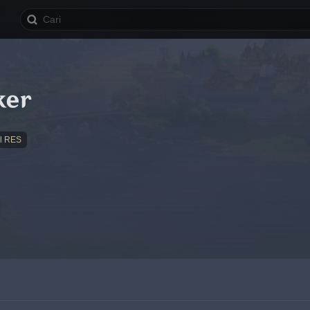
ker
l RES