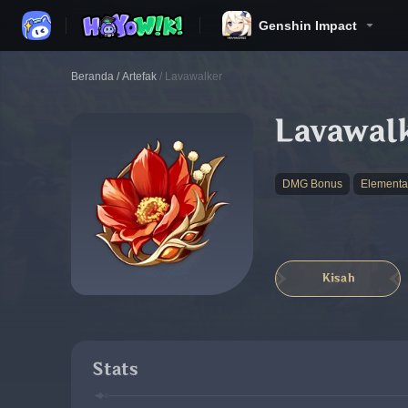
Genshin Impact
Beranda
/
Artefak
/
Lavawalker
Lavawal
DMG Bonus
Elementa
Kisah
Stats