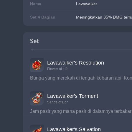
Nama
Lavawalker
Set 4 Bagian
Meningkatkan 35% DMG terha
Set
Lavawalker's Resolution
Flower of Life
Bunga yang merekah di tengah kobaran api. Kono
Lavawalker's Torment
Sands of Eon
Jam pasir yang mana pasir di dalamnya terbakar
Lavawalker's Salvation