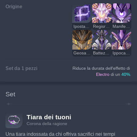
Origine
Ipostasi di Electro
Regisreptus di Electro
Manifestazione del tuono
Geosauro primordiale
Battezzante maligno
Ippocampo Perlamillenario
Set da 1 pezzi
Riduce la durata dell'effetto di 
Electro 
di un 
40%
.
Set
Tiara dei tuoni
Corona della ragione
Una tiara indossata da chi offriva sacrifici nei tempi 