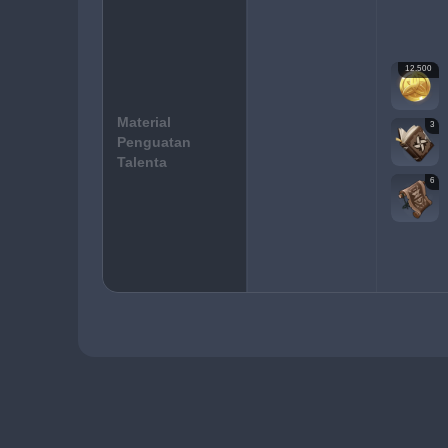
12.500
Material
3
Penguatan
Talenta
6