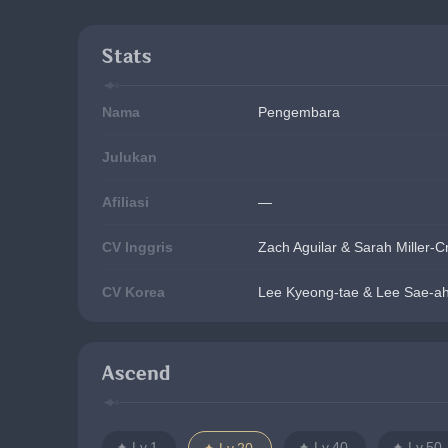
Stats
Nama
Pengembara
Julukan
Afiliasi
—
CV Inggris
Zach Aguilar & Sarah Miller-
CV Korea
Lee Kyeong-tae & Lee Sae-a
Ascend
Lv.1
Lv.40
Lv.50