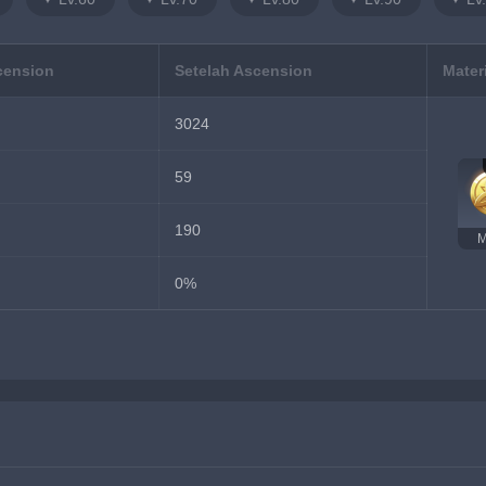
cension
Setelah Ascension
Mater
3024
59
190
M
0%