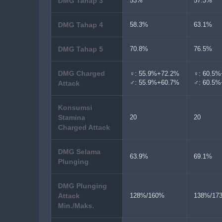
DMG Tahap 3
53%
57.3%
DMG Tahap 4
58.3%
63.1%
DMG Tahap 5
70.8%
76.5%
DMG Charged
♀: 55.9%+72.2%
♀: 60.5
♂: 55.9%+60.7%
♂: 60.5
Attack
Konsumsi
Stamina
20
20
Charged Attack
DMG Selama
63.9%
69.1%
Plunging
DMG Plunging
Attack
128%/160%
138%/17
Min./Maks.