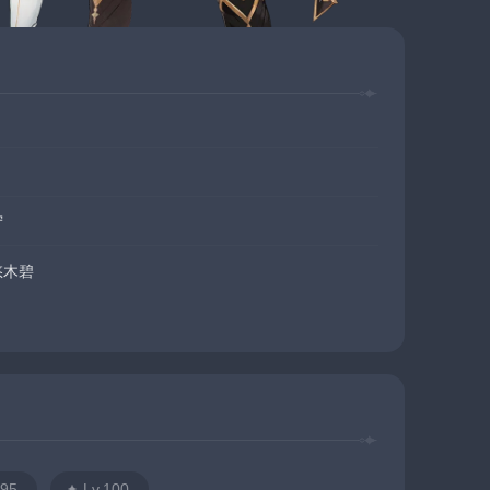
宁
悠木碧
.95
Lv.100