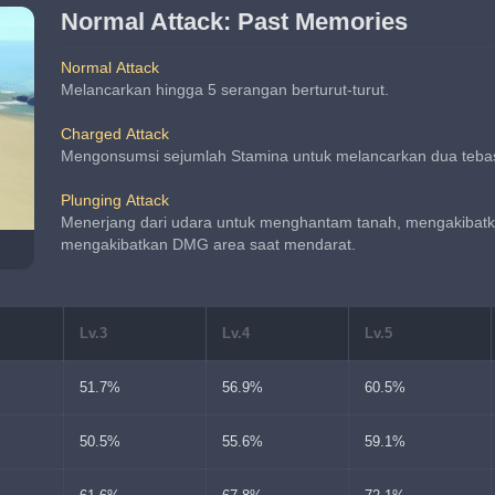
Normal Attack: Past Memories
Normal Attack
Melancarkan hingga 5 serangan berturut-turut.
Charged Attack
Mengonsumsi sejumlah Stamina untuk melancarkan dua teba
Plunging Attack
Menerjang dari udara untuk menghantam tanah, mengakibatka
mengakibatkan DMG area saat mendarat.
Lv.3
Lv.4
Lv.5
51.7%
56.9%
60.5%
50.5%
55.6%
59.1%