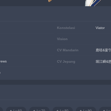
Konstelasi
Viator
Vision
CV Mandarin
鹿喑&宴
Crews
CV Jepang
堀江瞬&
h
Lv.60
Lv.70
Lv.80
Lv.90
Lv