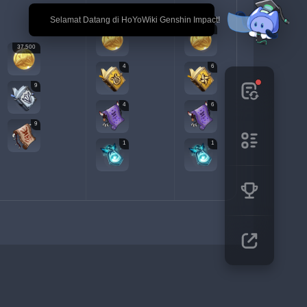
🎉 Selamat Datang di HoYoWiki Genshin Impact!
120.000
260.000
450.000
37.500
4
6
12
9
4
6
9
9
1
1
2