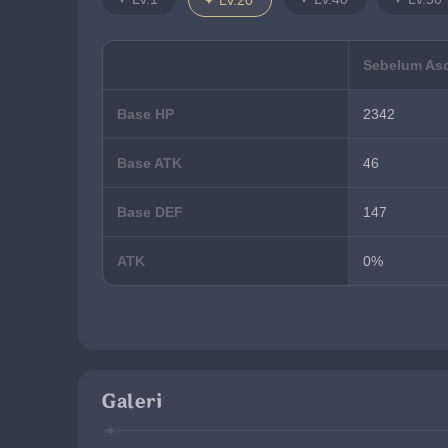
Lv.20
Sebelum As
Base HP
2342
Base ATK
46
Base DEF
147
ATK
0%
Galeri