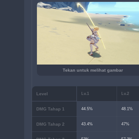
Tekan untuk melihat gambar
Level
Lv.1
Lv.2
DMG Tahap 1
44.5%
48.1%
DMG Tahap 2
43.4%
47%