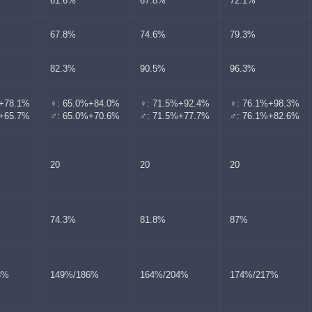
61.6%
67.8%
72.1%
67.8%
74.6%
79.3%
82.3%
90.5%
96.3%
%+78.1%
♀: 65.0%+84.0%
♀: 71.5%+92.4%
♀: 76.1%+98.3%
%+65.7%
♂: 65.0%+70.6%
♂: 71.5%+77.7%
♂: 76.1%+82.6%
20
20
20
74.3%
81.8%
87%
3%
149%/186%
164%/204%
174%/217%