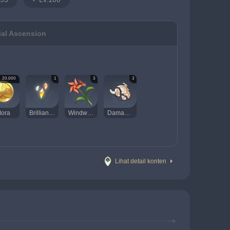
ial Ascension
20.000
1
3
3
ora
Brilliant Diamond Sliver
Windwheel Aster
Damaged Mask
Lihat detail konten