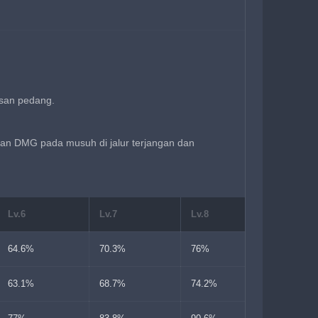
san pedang.
n DMG pada musuh di jalur terjangan dan 
Lv.6
Lv.7
Lv.8
Lv.9
64.6%
70.3%
76%
81.7%
63.1%
68.7%
74.2%
79.8%