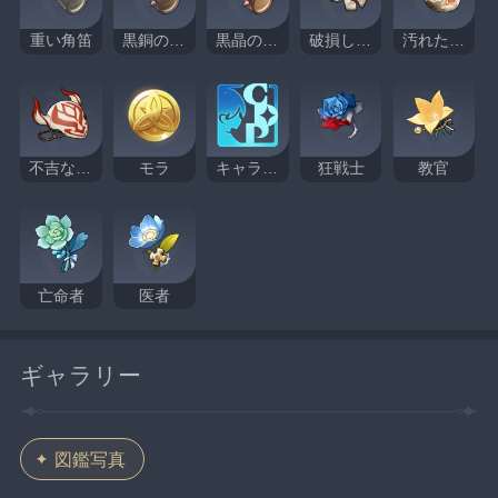
重い角笛
黒銅の角笛
黒晶の角笛
破損した仮面
汚れた仮面
不吉な仮面
モラ
キャラクター経験値
狂戦士
教官
亡命者
医者
ギャラリー
図鑑写真