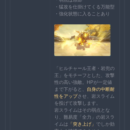
・猛攻を仕掛けてくる万能型
・強化状態に入ることあり
「ヒルチャール王者・岩兜の
王」をモチーフとした、攻撃
性の高い強敵。HPが一定値
まで下がると、
自身の中断耐
性をアップ
させ、岩スライム
を投げて攻撃します。
岩スライムはその弱点とな
り、難易度「全力」の岩スラ
イムは
「突き上げ」
でしか効