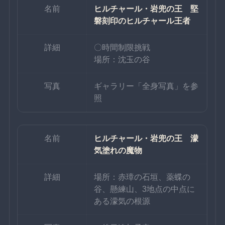
名前
ヒルチャール・岩兜の王　堅
磐刻印のヒルチャール王者
詳細
〇時間制限挑戦
場所：沈玉の谷
写真
ギャラリー「全身写真」を参
照
名前
ヒルチャール・岩兜の王　濛
気塗れの魔物
詳細
場所：赤璋の石垣、薬蝶の
谷、懸練山、3地点の中点に
ある濛気の根源