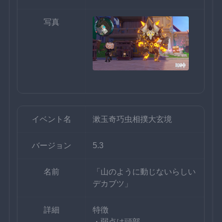
写真
イベント名
漱玉奇巧虫相撲大玄境
バージョン
5.3
名前
「山のように動じないらしい
デカブツ」
詳細
特徴
・弱点は頭部