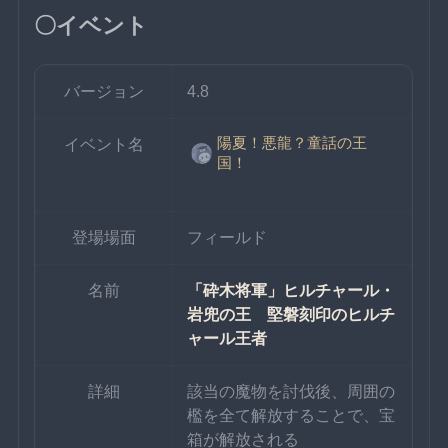
〇イベント
バージョン
4.8
陽夏！悪龍？童話の王
イベント名
国！
登場場面
フィールド
名前
「砕木将軍」ヒルチャール・
岩兜の王　堅磐刻印のヒルチ
ャール王者
詳細
該当の魔物を討伐後、周囲の
檻を全て解放することで、宝
箱が解放される