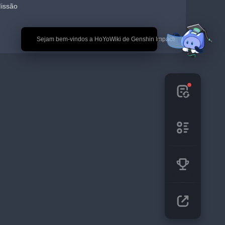
Missão
🎉 Sejam bem-vindos a HoYoWiki de Genshin Impact!